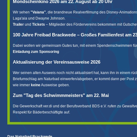
Mondscheinkino 2026 am 22. August ab 20 Uhr
Wir sehen
"Vaiana"
, die brandneue Realverfilmung des Disney-Animations
Laga'aia und Dwayne Johnson.
Trailer
und
Tickets
– Mitglieder des Fördervereins bekommen mit Gutsche
100 Jahre Freibad Brackwede – Großes Familienfest am 2
Dabei wollen wir gemeinsam Gutes tun, mit einem Spendenschwimmen 
Einladung zum Sponsoring
Aktualisierung der Vereinsausweise 2026
Wer seinen alten Ausweis noch nicht aktualisiert hat, kann ihn in einem rü
Briefumschlag am Naturbad einwerfen/abgeben, er kommt dann per Post z
wie immer
keine
Ausweise geben.
Zum "
Tag des Schwimmmeisters
" am 22. Mai
Die Gewerkschaft ver.di und der Berufsverband BDS e.V. rufen zu Gewaltve
Respekt für Bäderbeschäftigte auf.
Das Naturbad Brackwede